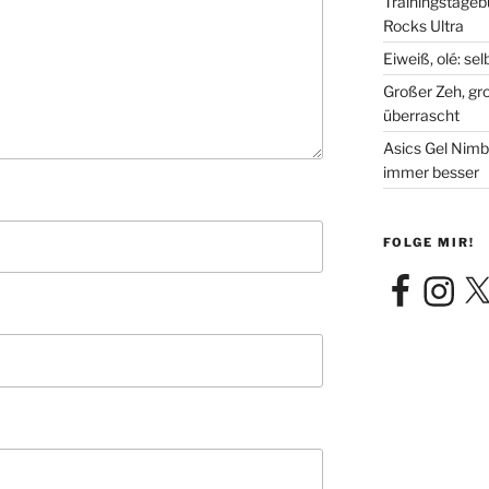
Trainingstageb
Rocks Ultra
Eiweiß, olé: se
Großer Zeh, gr
überrascht
Asics Gel Nimb
immer besser
FOLGE MIR!
Facebook
Instagra
X