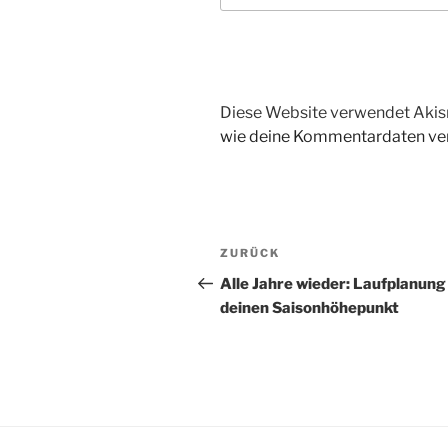
Diese Website verwendet Akis
wie deine Kommentardaten ver
Beitragsnavigation
Vorheriger
ZURÜCK
Beitrag
Alle Jahre wieder: Laufplanung
deinen Saisonhöhepunkt