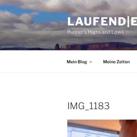
Zum
Inhalt
LAUFEND|
springen
Runner's Highs and Lows
Mein Blog
Meine Zeiten
IMG_1183