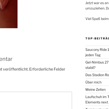
Jetzt war es an 
umzuziehen. Dar
Viel Spaß beim
TOP-BEITRÄ
Saucony Ride 19
jeden Tag
entar
Gel-Nimbus 27 
stabil?
 veröffentlicht.
Erforderliche Felder
Das Stadion Rot
Über mich
Meine Zeiten
Laufschuh im T
Elements next