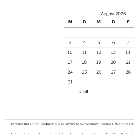
August 2026
M
D
M
D
F
3
4
5
6
7
10
11
12
13
14
17
18
19
20
21
24
25
26
27
28
31
« Juli
Datenschutz und Cookies: Diese Website verwendet Cookies. Wenn du die
Twitter
Instagram
Meine
Impr