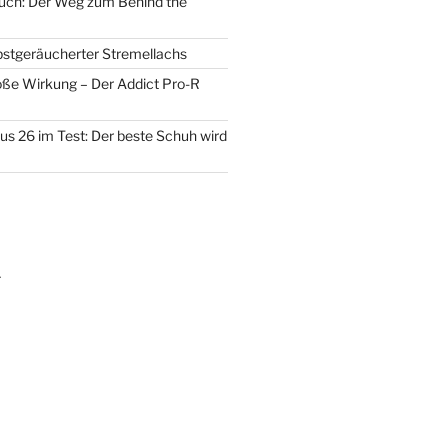
uch: Der Weg zum Behind the
lbstgeräucherter Stremellachs
oße Wirkung – Der Addict Pro-R
us 26 im Test: Der beste Schuh wird
m