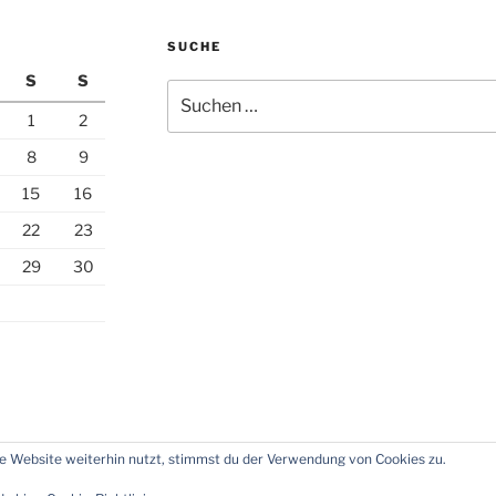
SUCHE
S
S
Suchen
nach:
1
2
8
9
15
16
22
23
29
30
 Website weiterhin nutzt, stimmst du der Verwendung von Cookies zu.
essum
Über
Impressum und Datenschutz
Stolz präsenti