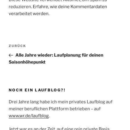
reduzieren.
Erfahre, wie deine Kommentardaten
verarbeitet werden.
Beitragsnavigation
Vorheriger
ZURÜCK
Beitrag
Alle Jahre wieder: Laufplanung für deinen
Saisonhöhepunkt
NOCH EIN LAUFBLOG?!
Drei Jahre lang habe ich mein privates Laufblog auf
meiner beruflichen Plattform betrieben – auf
www.wr.de/laufblog
.
Jetzt war es an der Zeit, auf eine rein private Basis