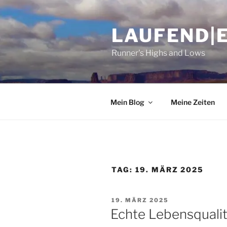
Zum
Inhalt
LAUFEND|
springen
Runner's Highs and Lows
Mein Blog
Meine Zeiten
TAG:
19. MÄRZ 2025
VERÖFFENTLICHT
19. MÄRZ 2025
AM
Echte Lebensqualit