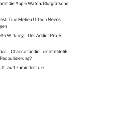
warnt die Apple Watch: Blutgrätsche
est: True Motion U-Tech Nevos
 gen
oße Wirkung – Der Addict Pro-R
cs – Chance für die Leichtathletik
Redbullisierung?
ft, läuft zumindest die
m