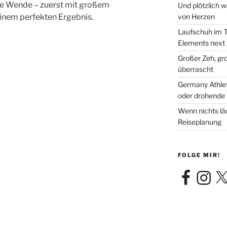
ie Wende – zuerst mit großem
Und plötzlich 
von Herzen
inem perfekten Ergebnis.
Laufschuh im T
Elements next
Großer Zeh, gr
überrascht
Germany Athleti
oder drohende 
Wenn nichts läu
Reiseplanung
FOLGE MIR!
Facebook
Instagra
X