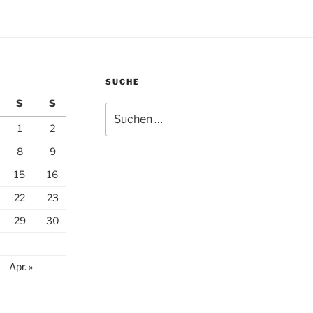
SUCHE
S
S
Suchen
nach:
1
2
8
9
15
16
22
23
29
30
Apr. »