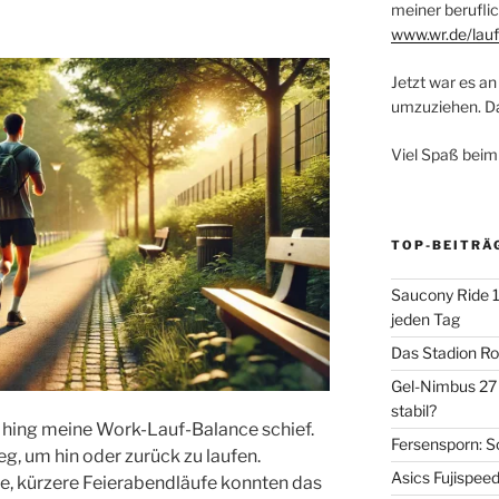
meiner beruflic
www.wr.de/lauf
Jetzt war es an 
umzuziehen. Dar
Viel Spaß beim
TOP-BEITRÄ
Saucony Ride 19
jeden Tag
Das Stadion Rot
Gel-Nimbus 27 
stabil?
g hing meine Work-Lauf-Balance schief.
Fersensporn: S
eg, um hin oder zurück zu laufen.
Asics Fujispee
ge, kürzere Feierabendläufe konnten das