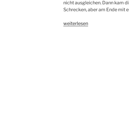
nicht ausgleichen. Dann kam d
Schrecken, aber am Ende mit e
„Echte
weiterlesen
Lebensqualität:
die
Work-
Lauf-
Balance“