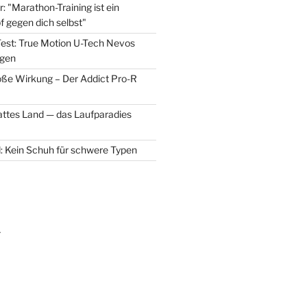
r: "Marathon-Training ist ein
f gegen dich selbst"
est: True Motion U-Tech Nevos
 gen
oße Wirkung – Der Addict Pro-R
attes Land — das Laufparadies
d: Kein Schuh für schwere Typen
m