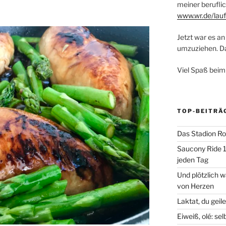
meiner beruflic
www.wr.de/lauf
Jetzt war es an 
umzuziehen. Dar
Viel Spaß beim
TOP-BEITRÄ
Das Stadion Rot
Saucony Ride 19
jeden Tag
Und plötzlich 
von Herzen
Laktat, du geil
Eiweiß, olé: se