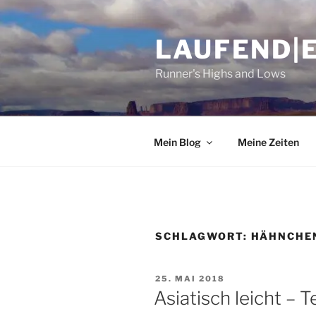
Zum
Inhalt
LAUFEND|
springen
Runner's Highs and Lows
Mein Blog
Meine Zeiten
SCHLAGWORT:
HÄHNCHE
VERÖFFENTLICHT
25. MAI 2018
AM
Asiatisch leicht – 