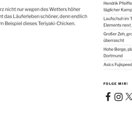
Hendrik Pfeiffe
erz nicht nur wegen des Wetters höher
täglicher Kamp
t das Läuferleben schöner, denn endlich
Laufschuh im T
um Beispiel dieses Teriyaki-Chicken.
Elements next
Großer Zeh, gr
überrascht
Hohe Berge, pl
Dortmund
Asics Fujispee
FOLGE MIR!
Facebook
Instagra
X