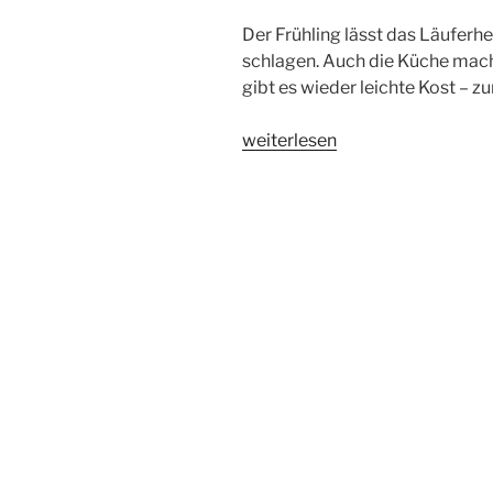
Der Frühling lässt das Läuferh
schlagen. Auch die Küche mach
gibt es wieder leichte Kost – z
„Asiatisch
weiterlesen
leicht
–
Teriyaki-
Hühnchen
mit
Spargel“