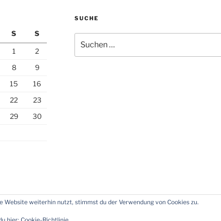
SUCHE
S
S
Suchen
nach:
1
2
8
9
15
16
22
23
29
30
 Website weiterhin nutzt, stimmst du der Verwendung von Cookies zu.
essum
Über
Impressum und Datenschutz
Stolz präsenti
mich
du hier:
Cookie-Richtlinie