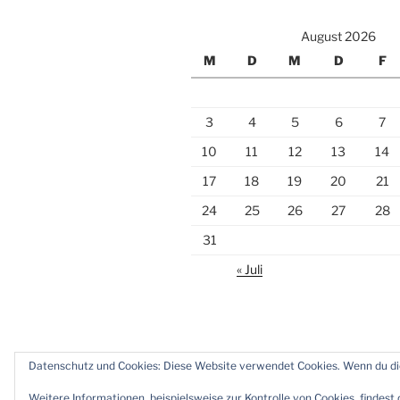
August 2026
M
D
M
D
F
3
4
5
6
7
10
11
12
13
14
17
18
19
20
21
24
25
26
27
28
31
« Juli
Datenschutz und Cookies: Diese Website verwendet Cookies. Wenn du die
Twitter
Instagram
Meine
Impr
Zeiten
und
Weitere Informationen, beispielsweise zur Kontrolle von Cookies, findest 