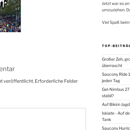
Jetzt war es an 
umzuziehen. Dar
Viel Spaß beim
TOP-BEITRÄ
Großer Zeh, gr
überrascht
entar
Saucony Ride 19
jeden Tag
 veröffentlicht.
Erforderliche Felder
Gel-Nimbus 27 
stabil?
Auf Bikini-Jag
Iskiate - Auf 
Tank
Saucony Hurric