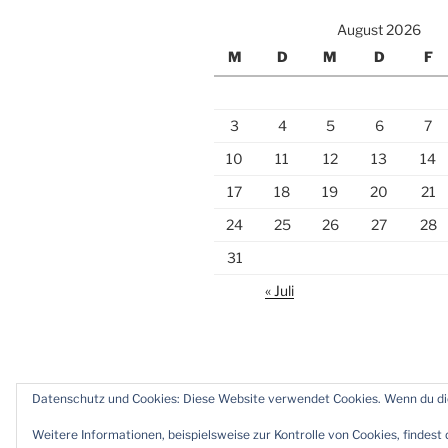
August 2026
M
D
M
D
F
3
4
5
6
7
10
11
12
13
14
17
18
19
20
21
24
25
26
27
28
31
« Juli
Datenschutz und Cookies: Diese Website verwendet Cookies. Wenn du die
Twitter
Instagram
Meine
Impr
Zeiten
und
Weitere Informationen, beispielsweise zur Kontrolle von Cookies, findest 