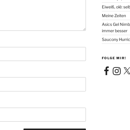
Eiweiß, olé: se
Meine Zeiten
Asics Gel Nimb
immer besser
Saucony Hurric
FOLGE MIR!
Facebook
Instagra
X