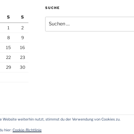
SUCHE
S
S
Suchen
nach:
1
2
8
9
15
16
22
23
29
30
 Website weiterhin nutzt, stimmst du der Verwendung von Cookies zu.
essum
Über
Impressum und Datenschutz
Stolz präsenti
mich
du hier:
Cookie-Richtlinie