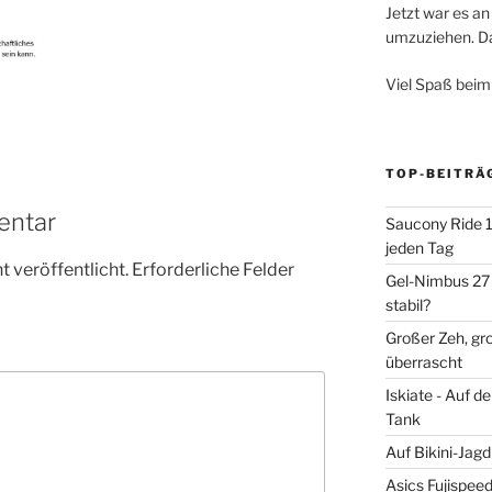
Jetzt war es an 
umzuziehen. Dar
Viel Spaß beim
TOP-BEITRÄ
entar
Saucony Ride 19
jeden Tag
 veröffentlicht.
Erforderliche Felder
Gel-Nimbus 27 
stabil?
Großer Zeh, gr
überrascht
Iskiate - Auf 
Tank
Auf Bikini-Jag
Asics Fujispee