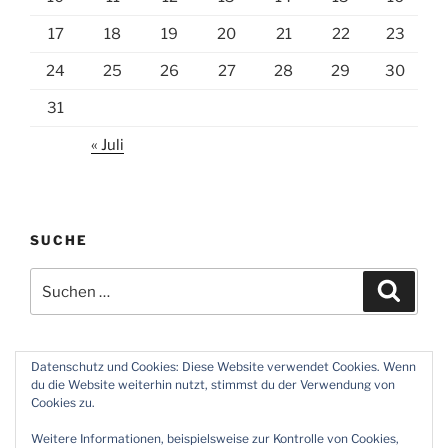
17
18
19
20
21
22
23
24
25
26
27
28
29
30
31
« Juli
SUCHE
Suchen
Suche
nach:
Datenschutz und Cookies: Diese Website verwendet Cookies. Wenn
du die Website weiterhin nutzt, stimmst du der Verwendung von
Twitter
Instagram
Meine
Impressum
Über
Cookies zu.
Zeiten
und
mich
Weitere Informationen, beispielsweise zur Kontrolle von Cookies,