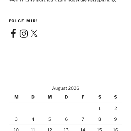
Wenn nichts läuft, läuft zumindest die Reiseplanung
FOLGE MIR!
Facebook
Instagram
X
August 2026
M
D
M
D
F
S
S
1
2
3
4
5
6
7
8
9
10
11
12
13
14
15
16