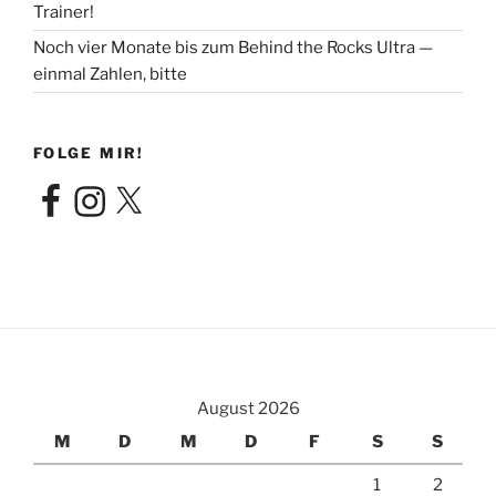
Trainer!
Noch vier Monate bis zum Behind the Rocks Ultra —
einmal Zahlen, bitte
FOLGE MIR!
Facebook
Instagram
X
August 2026
M
D
M
D
F
S
S
1
2