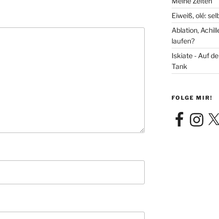
Meine Zeiten
Eiweiß, olé: se
Ablation, Achi
laufen?
Iskiate - Auf 
Tank
FOLGE MIR!
Facebook
Instagra
X