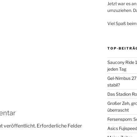
Jetzt war es an 
umzuziehen. Dar
Viel Spaß beim
TOP-BEITRÄ
Saucony Ride 19
jeden Tag
Gel-Nimbus 27 
stabil?
Das Stadion Rot
Großer Zeh, gr
überrascht
entar
Fersensporn: S
 veröffentlicht.
Erforderliche Felder
Asics Fujispee