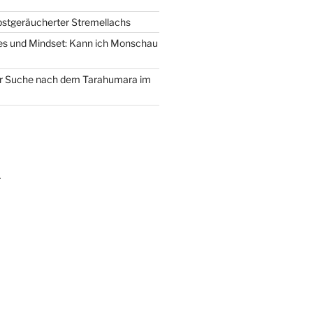
lbstgeräucherter Stremellachs
lles und Mindset: Kann ich Monschau
der Suche nach dem Tarahumara im
m