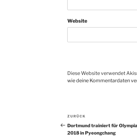
Website
Diese Website verwendet Akis
wie deine Kommentardaten ver
Beitragsnavigation
Vorheriger
ZURÜCK
Beitrag
Dortmund trainiert für Olympi
2018 in Pyeongchang