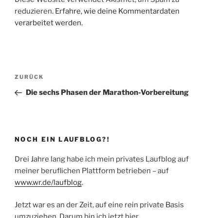
reduzieren.
Erfahre, wie deine Kommentardaten
verarbeitet werden.
Beitragsnavigation
Vorheriger
ZURÜCK
Beitrag
Die sechs Phasen der Marathon-Vorbereitung
NOCH EIN LAUFBLOG?!
Drei Jahre lang habe ich mein privates Laufblog auf
meiner beruflichen Plattform betrieben – auf
www.wr.de/laufblog
.
Jetzt war es an der Zeit, auf eine rein private Basis
umzuziehen. Darum bin ich jetzt hier.