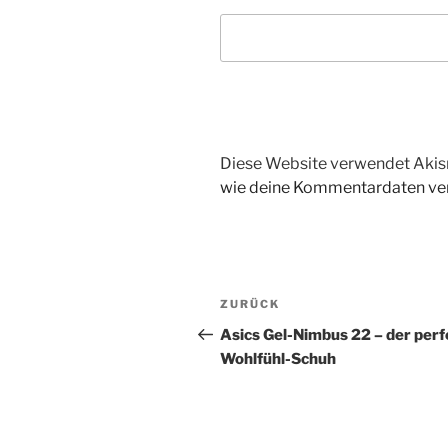
Diese Website verwendet Akis
wie deine Kommentardaten ver
Beitragsnavigation
Vorheriger
ZURÜCK
Beitrag
Asics Gel-Nimbus 22 – der perf
Wohlfühl-Schuh