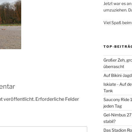
Jetzt war es an 
umzuziehen. Dar
Viel Spaß beim
TOP-BEITRÄ
Großer Zeh, gr
überrascht
Auf Bikini-Jag
Iskiate - Auf 
entar
Tank
 veröffentlicht.
Erforderliche Felder
Saucony Ride 19
jeden Tag
Gel-Nimbus 27 
stabil?
Das Stadion Rot