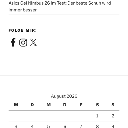
Asics Gel Nimbus 26 im Test: Der beste Schuh wird
immer besser
FOLGE MIR!
Facebook
Instagram
X
August 2026
M
D
M
D
F
S
S
1
2
3
4
5
6
7
8
9