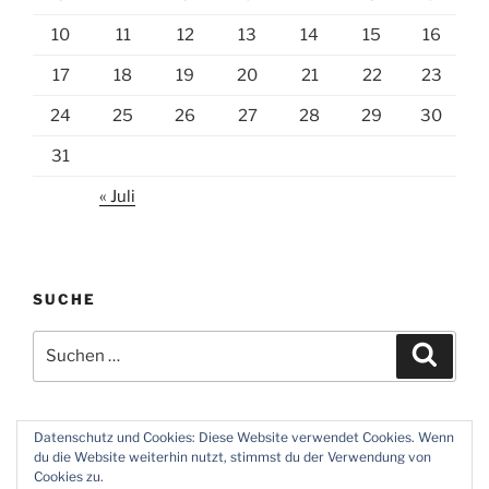
10
11
12
13
14
15
16
17
18
19
20
21
22
23
24
25
26
27
28
29
30
31
« Juli
SUCHE
Suchen
Suche
nach:
Datenschutz und Cookies: Diese Website verwendet Cookies. Wenn
du die Website weiterhin nutzt, stimmst du der Verwendung von
Twitter
Instagram
Meine
Impressum
Über
Cookies zu.