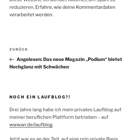
reduzieren.
Erfahre, wie deine Kommentardaten
verarbeitet werden.
Beitragsnavigation
Vorheriger
ZURÜCK
Beitrag
Angelesen: Das neue Magazin „Podium“ bietet
Hochglanz mit Schwächen
NOCH EIN LAUFBLOG?!
Drei Jahre lang habe ich mein privates Laufblog auf
meiner beruflichen Plattform betrieben – auf
www.wr.de/laufblog
.
Jetzt war es an der Zeit, auf eine rein private Basis