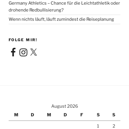
Germany Athletics – Chance für die Leichtathletik oder
drohende Redbullisierung?
Wenn nichts läuft, läuft zumindest die Reiseplanung
FOLGE MIR!
Facebook
Instagram
X
August 2026
M
D
M
D
F
S
S
1
2